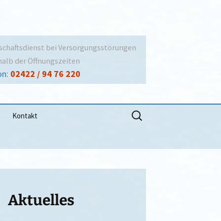
schaftsdienst bei Versorgungsstörungen
alb der Öffnungszeiten
on:
02422 / 94 76 220
Suchen
Kontakt
nach:
SEPA-Lastschriftmandat
Öffnungszeiten
Ansprechpartner
Impressum
Aktuelles