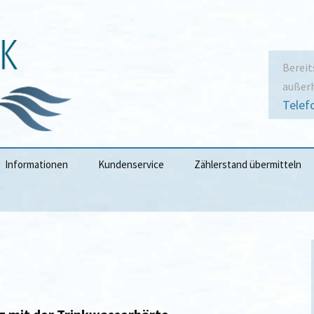
Bereit
außerh
Telef
Informationen
Kundenservice
Zählerstand übermitteln
Wasserpreise
Ableseportal
ysen
Tarif- &
Zählerstand Gartenzähler
Geschäftsbedingungen
übermitteln
iet
Technische Hinweise
Standrohrverleih