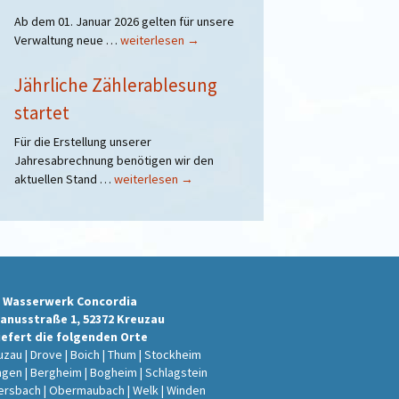
Ab dem 01. Januar 2026 gelten für unsere
Geänderte
Verwaltung neue …
weiterlesen
→
Öffnungszeiten
der
Jährliche Zählerablesung
Verwaltung
startet
ab
dem
Für die Erstellung unserer
01.01.2026
Jahresabrechnung benötigen wir den
Jährliche
aktuellen Stand …
weiterlesen
→
Zählerablesung
startet
 Wasserwerk Concordia
anusstraße 1, 52372 Kreuzau
iefert die folgenden Orte
zau | Drove | Boich | Thum | Stockheim
ngen | Bergheim | Bogheim | Schlagstein
ersbach | Obermaubach | Welk | Winden