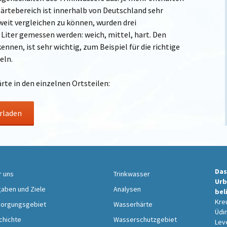
 Härtebereich ist innerhalb von Deutschland sehr
weit vergleichen zu können, wurden drei
e Liter gemessen werden: weich, mittel, hart. Den
nnen, ist sehr wichtig, zum Beispiel für die richtige
eln.
rte in den einzelnen Ortsteilen:
rladen
Das
r uns
Trinkwasser
Urb
aben und Ziele
Analysen
bel
Kreu
sorgungsgebiet
Wasserhärte
Üdi
chichte
Wasserschutzgebiet
Lev