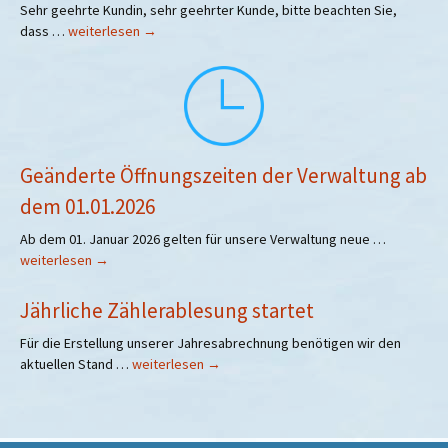
Sehr geehrte Kundin, sehr geehrter Kunde, bitte beachten Sie,
Hinweis
dass …
weiterlesen
→
Wassergeldrechnungen
2025/2026
Geänderte Öffnungszeiten der Verwaltung ab
dem 01.01.2026
Geändert
Ab dem 01. Januar 2026 gelten für unsere Verwaltung neue …
Öffnungsz
weiterlesen
→
der
Verwaltun
Jährliche Zählerablesung startet
ab
Für die Erstellung unserer Jahresabrechnung benötigen wir den
dem
Jährliche
aktuellen Stand …
weiterlesen
→
01.01.2026
Zählerablesung
startet