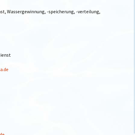
st, Wassergewinnung, -speicherung, -verteilung,
e
dienst
a.de
de