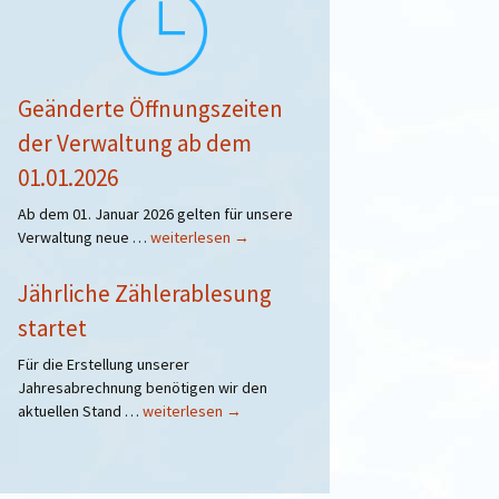
Geänderte Öffnungszeiten
der Verwaltung ab dem
01.01.2026
Ab dem 01. Januar 2026 gelten für unsere
Geänderte
Verwaltung neue …
weiterlesen
→
Öffnungszeiten
der
Jährliche Zählerablesung
Verwaltung
startet
ab
dem
Für die Erstellung unserer
01.01.2026
Jahresabrechnung benötigen wir den
Jährliche
aktuellen Stand …
weiterlesen
→
Zählerablesung
startet