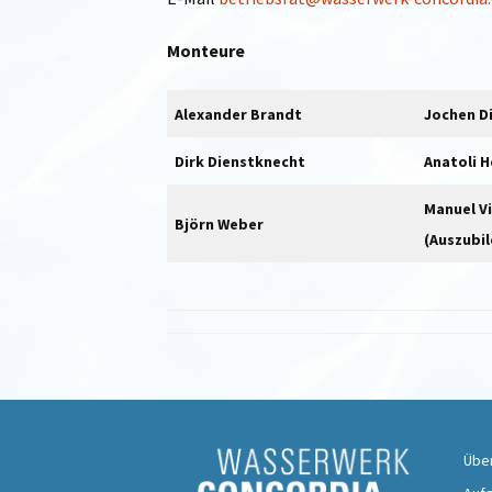
Monteure
Alexander Brandt
Jochen D
Dirk Dienstknecht
Anatoli 
Manuel V
Björn Weber
(Auszubi
Übe