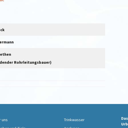
ick
Hermann
iethen
ldender Rohrleitungsbauer)
Das
r uns
Trinkwasser
Urb