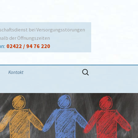
schaftsdienst bei Versorgungsstörungen
alb der Öffnungszeiten
on:
02422 / 94 76 220
Suchen
Kontakt
nach:
SEPA-Lastschriftmandat
Öffnungszeiten
Ansprechpartner
Impressum