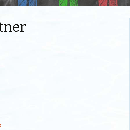
tner
e