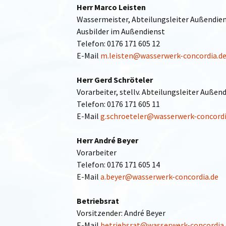
Herr Marco Leisten
Wassermeister, Abteilungsleiter Außendien
Ausbilder im Außendienst
Telefon: 0176 171 605 12
E-Mail
m.leisten@wasserwerk-concordia.d
Herr Gerd Schröteler
Vorarbeiter, stellv. Abteilungsleiter Außen
Telefon: 0176 171 605 11
E-Mail
g.schroeteler@wasserwerk-concordi
Herr André Beyer
Vorarbeiter
Telefon: 0176 171 605 14
E-Mail
a.beyer@wasserwerk-concordia.de
Betriebsrat
Vorsitzender: André Beyer
E-Mail
betriebsrat@wasserwerk-concordia.