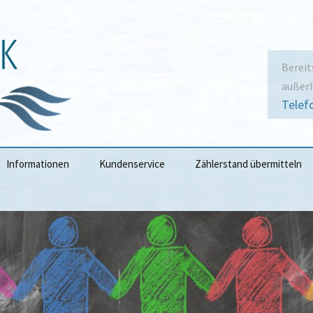
Bereit
außerh
Telef
Informationen
Kundenservice
Zählerstand übermitteln
Wasserpreise
Ableseportal
ysen
Tarif- &
Zählerstand Gartenzähler
Geschäftsbedingungen
übermitteln
iet
Technische Hinweise
Standrohrverleih