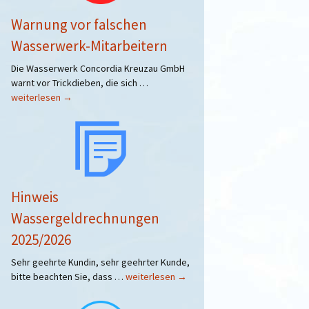
Warnung vor falschen
Wasserwerk-Mitarbeitern
Die Wasserwerk Concordia Kreuzau GmbH
Warnung
warnt vor Trickdieben, die sich …
vor
weiterlesen
→
falschen
Wasserwerk-
Mitarbeitern
Hinweis
Wassergeldrechnungen
2025/2026
Sehr geehrte Kundin, sehr geehrter Kunde,
Hinweis
bitte beachten Sie, dass …
weiterlesen
→
Wassergeldrechnungen
2025/2026